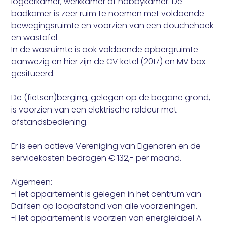
logeerkamer, werkkamer of hobbykamer. De
badkamer is zeer ruim te noemen met voldoende
bewegingsruimte en voorzien van een douchehoek
en wastafel.
In de wasruimte is ook voldoende opbergruimte
aanwezig en hier zijn de CV ketel (2017) en MV box
gesitueerd.
De (fietsen)berging, gelegen op de begane grond,
is voorzien van een elektrische roldeur met
afstandsbediening.
Deel
Pastoriestraat 2-S, Dalfsen
Breng een bod uit op Pastoriestraat 2-S,
Er is een actieve Vereniging van Eigenaren en de
Dalfsen
Jouw naam
servicekosten bedragen € 132,- per maand.
Jouw naam
Algemeen:
-Het appartement is gelegen in het centrum van
Jouw e-mailadres
Dalfsen op loopafstand van alle voorzieningen.
-Het appartement is voorzien van energielabel A.
Jouw e-mailadres